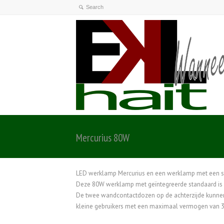
Mercurius 80W
LED werklamp Mercurius en een werklamp met een s
Deze 80W werklamp met geïntegreerde standaard is b
De twee wandcontactdozen op de achterzijde kunnen
kleine gebruikers met een maximaal vermogen van